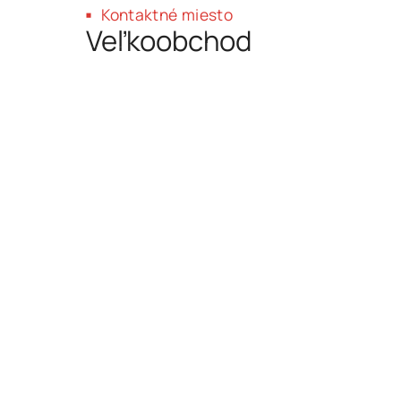
Kontaktné miesto
Ukázať na mape
Veľkoobchod