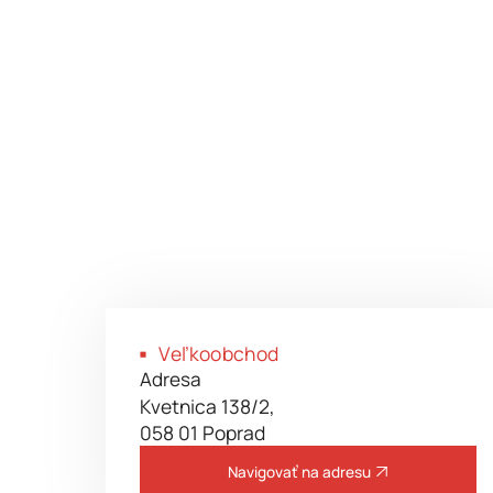
Veľkoobchod
Kontaktné miesto
Veľkoobchod
Ukázať na mape
Firemná predajňa Poprad
Adresa
Kvetnica 138/2,
058 01 Poprad
Navigovať na adresu