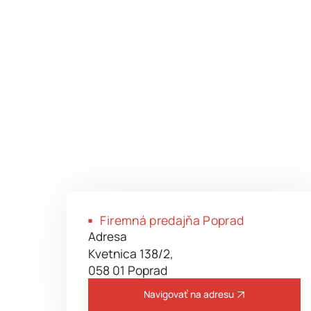
Firemná predajňa Poprad
Kontaktné miesto
Firemná predajňa Poprad
Ukázať na mape
Karki showroom - Flagshi
Adresa
Kvetnica 138/2,
store
058 01 Poprad
Navigovať na adresu