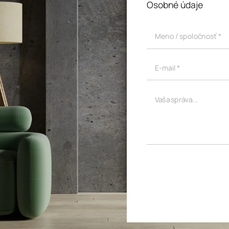
Osobné údaje
Meno / spoločnosť *
E-mail *
Vaša správa...