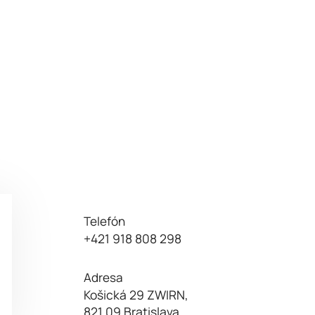
Telefón
p
+421 918 808 298
Adresa
Košická 29 ZWIRN,
821 09 Bratislava