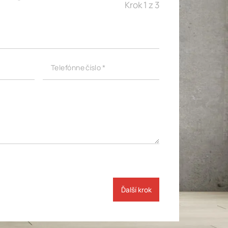
Krok 1 z 3
Telefónne číslo *
Ďalší krok