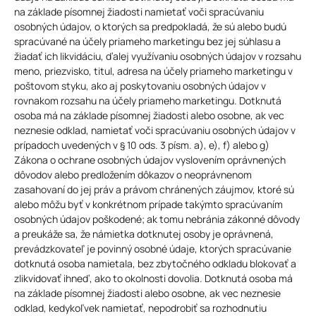
na základe písomnej žiadosti namietať voči spracúvaniu
osobných údajov, o ktorých sa predpokladá, že sú alebo budú
spracúvané na účely priameho marketingu bez jej súhlasu a
žiadať ich likvidáciu, ďalej využívaniu osobných údajov v rozsahu
meno, priezvisko, titul, adresa na účely priameho marketingu v
poštovom styku, ako aj poskytovaniu osobných údajov v
rovnakom rozsahu na účely priameho marketingu. Dotknutá
osoba má na základe písomnej žiadosti alebo osobne, ak vec
neznesie odklad, namietať voči spracúvaniu osobných údajov v
prípadoch uvedených v § 10 ods. 3 písm. a), e), f) alebo g)
Zákona o ochrane osobných údajov vyslovením oprávnených
dôvodov alebo predložením dôkazov o neoprávnenom
zasahovaní do jej práv a právom chránených záujmov, ktoré sú
alebo môžu byť v konkrétnom prípade takýmto spracúvaním
osobných údajov poškodené; ak tomu nebránia zákonné dôvody
a preukáže sa, že námietka dotknutej osoby je oprávnená,
prevádzkovateľ je povinný osobné údaje, ktorých spracúvanie
dotknutá osoba namietala, bez zbytočného odkladu blokovať a
zlikvidovať ihneď, ako to okolnosti dovolia. Dotknutá osoba má
na základe písomnej žiadosti alebo osobne, ak vec neznesie
odklad, kedykoľvek namietať, nepodrobiť sa rozhodnutiu