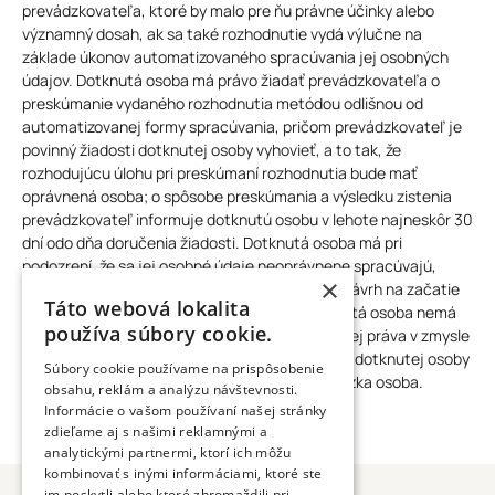
prevádzkovateľa, ktoré by malo pre ňu právne účinky alebo
významný dosah, ak sa také rozhodnutie vydá výlučne na
základe úkonov automatizovaného spracúvania jej osobných
údajov. Dotknutá osoba má právo žiadať prevádzkovateľa o
preskúmanie vydaného rozhodnutia metódou odlišnou od
automatizovanej formy spracúvania, pričom prevádzkovateľ je
povinný žiadosti dotknutej osoby vyhovieť, a to tak, že
rozhodujúcu úlohu pri preskúmaní rozhodnutia bude mať
oprávnená osoba; o spôsobe preskúmania a výsledku zistenia
prevádzkovateľ informuje dotknutú osobu v lehote najneskôr 30
dní odo dňa doručenia žiadosti. Dotknutá osoba má pri
podozrení, že sa jej osobné údaje neoprávnene spracúvajú,
×
podať Úradu na ochranu osobných údajov SR návrh na začatie
Táto webová lokalita
konania o ochrane osobných údajov. Ak dotknutá osoba nemá
používa súbory cookie.
spôsobilosť na právne úkony v plnom rozsahu, jej práva v zmysle
zákona môže uplatniť zákonný zástupca. Práva dotknutej osoby
Súbory cookie používame na prispôsobenie
v zmysle zákona, ktorý nežije, môže uplatniť blízka osoba.
obsahu, reklám a analýzu návštevnosti.
Informácie o vašom používaní našej stránky
zdieľame aj s našimi reklamnými a
analytickými partnermi, ktorí ich môžu
kombinovať s inými informáciami, ktoré ste
im poskytli alebo ktoré zhromaždili pri