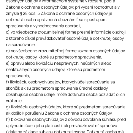
osobných údajov v informačnom systéme v rozsahu podľa
Zákona o ochrane osobných údajov; pri vydaní rozhodnutia v
zmysle § 28 ods. 5 Zákona o ochrane osobných údajov je
dotknutá osoba oprávnená oboznámiť sa s postupom
spracúvania a vyhodnocovania operácií,
c) vo všeobecne zrozumiteľnej forme presné informácie o zdroji,
z ktorého získal prevádzkovateľ osobné údaje dotknutej osoby
na spracúvanie,
d) vo všeobecne zrozumiteľnej forme zoznam osobných údajov
dotknutej osoby, ktoré sú predmetom spracúvania,
e) opravu alebo likvidáciu nesprávnych, neúplných alebo
neaktuálnych osobných údajov, ktoré sú predmetom
spracúvania,
f) likvidáciu osobných údajov, ktorých účel spracúvania sa
skončil; ak sú predmetom spracúvania úradné doklady
obsahujúce osobné údaje, môže dotknutá osoba požiadať o ich
vrátenie,
g) likvidáciu osobných údajov, ktoré sú predmetom spracúvania,
ak došlo k porušeniu Zákona o ochrane osobných údajov,
h) blokovanie osobných údajov z dôvodu odvolania súhlasu pred
uplynutím času jeho platnosti, ak prevádzkovateľ spracúva
údaje na základe súhlasu dotknutej osoby, Dotknutá osoba má