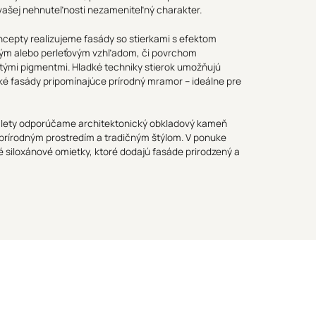
 vašej nehnuteľnosti nezameniteľný charakter.
cepty realizujeme fasády so stierkami s efektom
ým alebo perleťovým vzhľadom, či povrchom
tými pigmentmi. Hladké techniky stierok umožňujú
cké fasády pripomínajúce prírodný mramor – ideálne pre
halety odporúčame architektonický obkladový kameň
s prírodným prostredím a tradičným štýlom. V ponuke
siloxánové omietky, ktoré dodajú fasáde prirodzený a