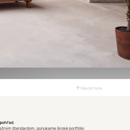
Návrat hore
 pohľad.
 bežným štandardom, ponúkame široké portfólio