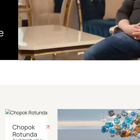
j
e
Chopok
Rotunda