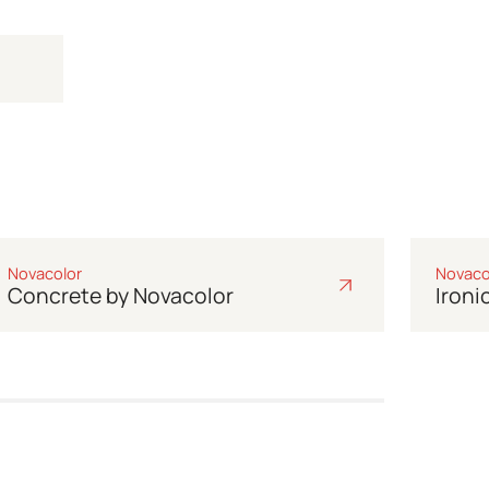
Galéria
Galéria
Novacolor
Novaco
Concrete by Novacolor
Ironi