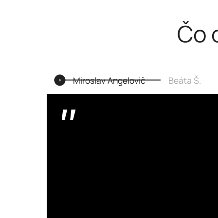
Čo o
Miroslav Angelovič
Beáta Š.