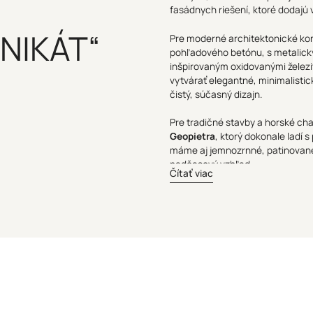
fasádnych riešení, ktoré dodajú
UNIKÁT“
Pre moderné architektonické kon
pohľadového betónu, s metalick
inšpirovaným oxidovanými železi
vytvárať elegantné, minimalisti
čistý, súčasný dizajn.
Pre tradičné stavby a horské c
Geopietra
, ktorý dokonale ladí 
máme aj jemnozrnné, patinované 
nadčasový vzhľad.
Čítať viac