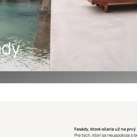
ády
Fasády, ktoré očaria už na prvý
Pre tých, ktorí sa neuspokoja s