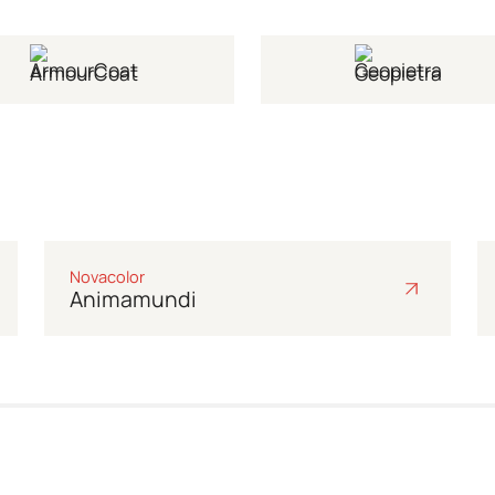
ArmourCoat
Geopietra
Galéria
Novacolor
Animamundi