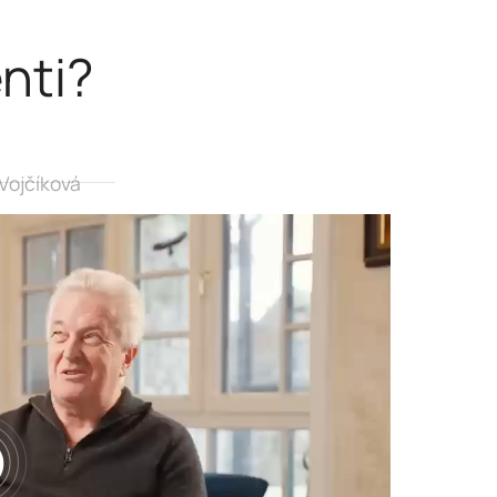
enti?
Vojčíková