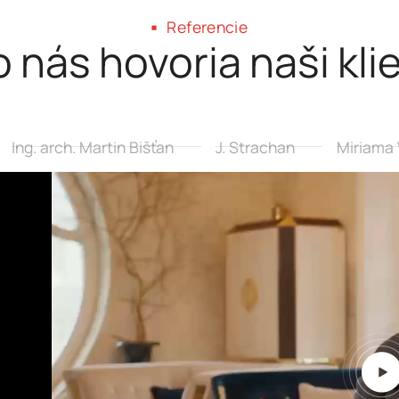
Referencie
 nás hovoria naši kli
Ing. arch. Martin Bišťan
J. Strachan
Miriama 