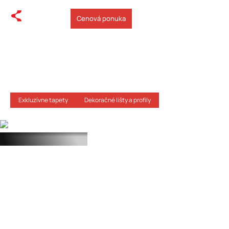
Cenová ponuka
Domov
/
Realizácie
/
Grandhotel Strachan
Grandhotel Strachan
Exkluzívne tapety
Dekoračné lišty a profily
Detail realizácie