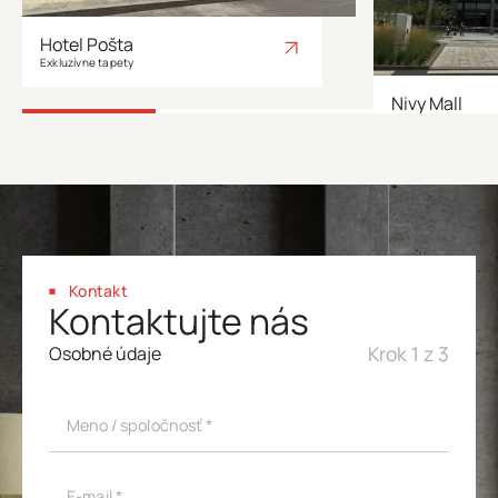
Hotel Pošta
Exkluzívne tapety
Nivy Mall
Dekoratívne stierky
Kontakt
Kontaktujte nás
Krok 1 z 3
Osobné údaje
Meno / spoločnosť *
E-mail *