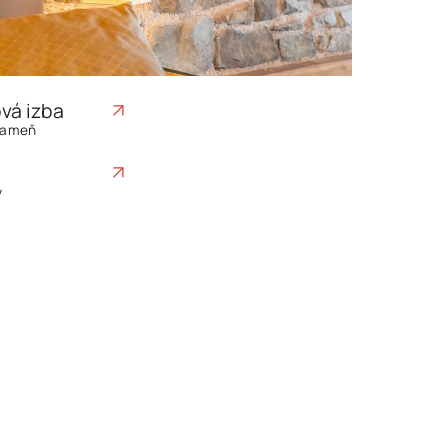
ová izba
 kameň
y