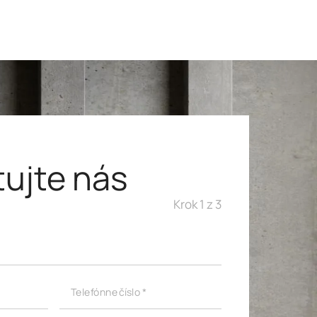
ujte nás
Krok 1 z 3
Telefónne číslo *