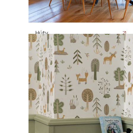
Húty
Architekturálny a prírodný kameň