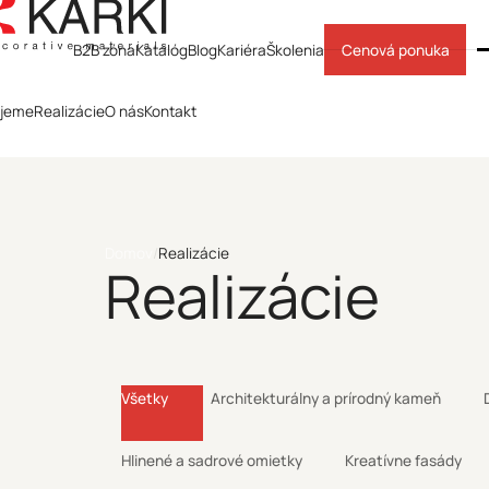
B2B zóna
Katalóg
Blog
Kariéra
Školenia
Cenová ponuka
ujeme
Realizácie
O nás
Kontakt
Domov
/
Realizácie
Realizácie
Všetky
Architekturálny a prírodný kameň
Hlinené a sadrové omietky
Kreatívne fasády