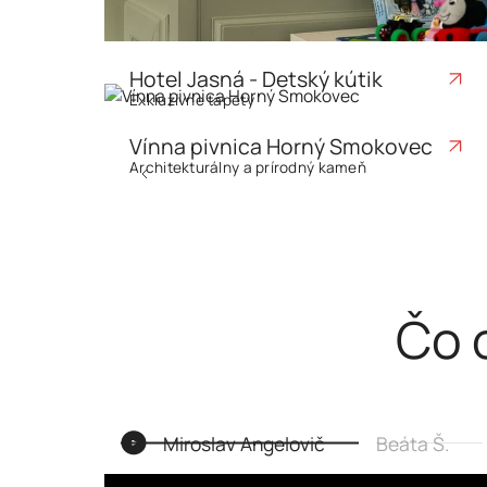
Hotel Jasná - Detský kútik
Exkluzívne tapety
Vínna pivnica Horný Smokovec
Architekturálny a prírodný kameň
Previous
+6 realizácii
Čo o
Miroslav Angelovič
Beáta Š.