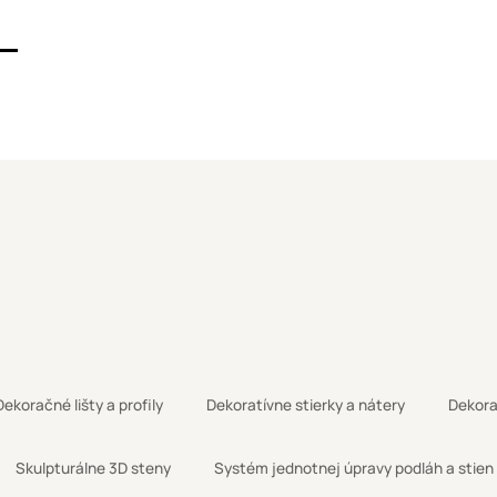
Dekoračné lišty a profily
Dekoratívne stierky a nátery
Dekora
Skulpturálne 3D steny
Systém jednotnej úpravy podláh a stien