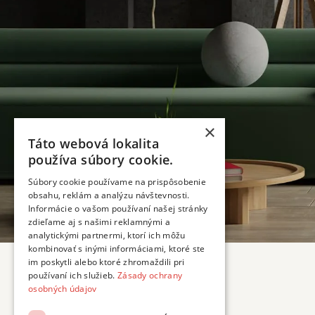
×
Táto webová lokalita
používa súbory cookie.
Súbory cookie používame na prispôsobenie
obsahu, reklám a analýzu návštevnosti.
Informácie o vašom používaní našej stránky
zdieľame aj s našimi reklamnými a
analytickými partnermi, ktorí ich môžu
kombinovať s inými informáciami, ktoré ste
im poskytli alebo ktoré zhromaždili pri
používaní ich služieb.
Zásady ochrany
osobných údajov