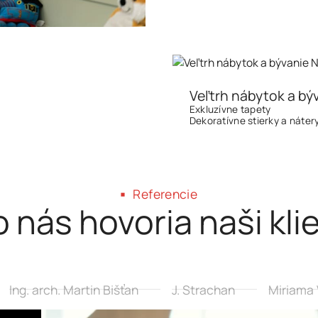
Veľtrh nábytok a býv
Exkluzívne tapety
Dekoratívne stierky a náter
Referencie
 nás hovoria naši kli
Ing. arch. Martin Bišťan
J. Strachan
Miriama 