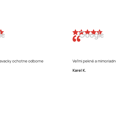
edavacky ochotne odborne
Veľmi pekné a mimoriadne
Karel K.