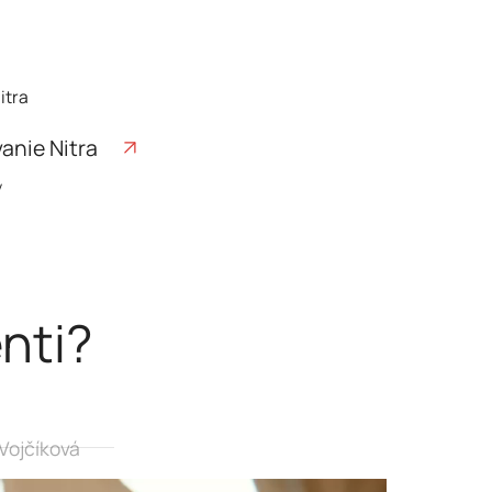
anie Nitra
y
enti?
Vojčíková